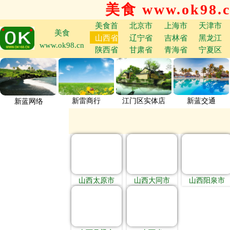
美食 www.ok98.
美食首
北京市
上海市
天津市
美食
山西省
辽宁省
吉林省
黑龙江
www.ok98.cn
陕西省
甘肃省
青海省
宁夏区
新雷商行
江门区实体店
新蓝交通
新蓝网络
山西太原市
山西大同市
山西阳泉市