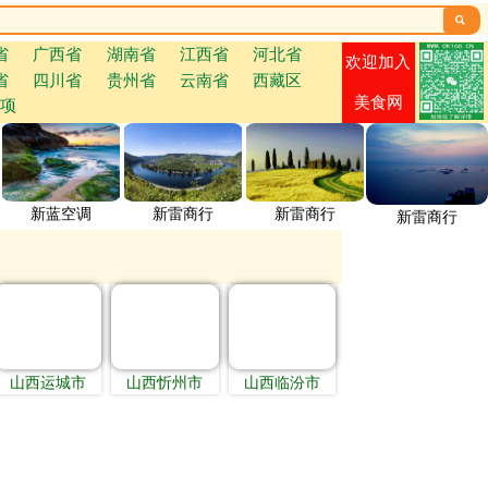

省
广西省
湖南省
江西省
河北省
欢迎加入
省
四川省
贵州省
云南省
西藏区
美食网
项
新蓝空调
新雷商行
新雷商行
新雷商行
山西运城市
山西忻州市
山西临汾市