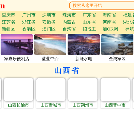
cn
重庆市
广州市
深圳市
珠海市
广东省
海南省
福建
江苏省
浙江省
安徽省
内蒙古
山东省
河南省
湖北
新疆区
香港区
澳门区
台湾省
招找工
加OK网
导航
家嘉乐便利店
蓝蓝中介
新能水电
金鸿家装
山西省
山西长治市
山西晋城市
山西朔州市
山西晋中市