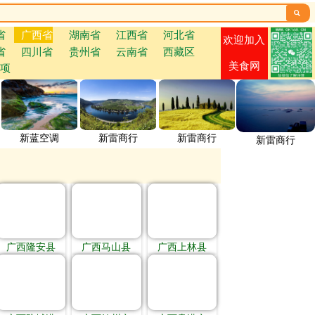

省
广西省
湖南省
江西省
河北省
欢迎加入
省
四川省
贵州省
云南省
西藏区
美食网
项
新蓝空调
新雷商行
新雷商行
新雷商行
广西隆安县
广西马山县
广西上林县