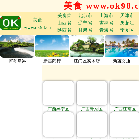
美食 www.ok98.
美食首
北京市
上海市
天津市
美食
山西省
辽宁省
吉林省
黑龙江
www.ok98.cn
陕西省
甘肃省
青海省
宁夏区
新雷商行
江门区实体店
新蓝交通
新蓝网络
广西兴宁区
广西青秀区
广西江南区