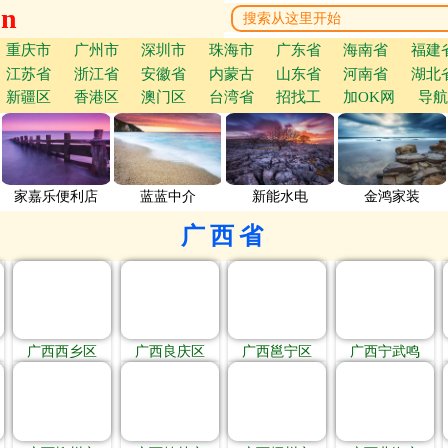
cn
重庆市
广州市
深圳市
珠海市
广东省
海南省
福建
江苏省
浙江省
安徽省
内蒙古
山东省
河南省
湖北
新疆区
香港区
澳门区
台湾省
招找工
加OK网
导航
家嘉乐便利店
蓝蓝中介
新能水电
金鸿家装
广西省
广西西乡区
广西良庆区
广西邕宁区
广西宁武鸣