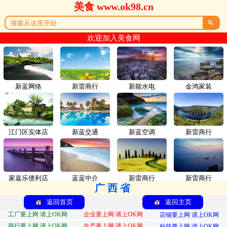
美食 www.ok98.cn

欢迎加入美食网
新蓝网络
新雷商行
新能水电
金鸿家装
江门区实体店
新蓝交通
新蓝空调
新雷商行
家嘉乐便利店
蓝蓝中介
新雷商行
新雷商行
广西省
返回首页
返回主页
工厂要上网 请上OK网
企业要上网 请上OK网
店铺要上网 请上OK网
商行要上网 请上OK网
生产要上网 请上OK网
科技要上网 请上OK网