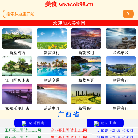
美食 www.ok98.cn

欢迎加入美食网
新蓝网络
新雷商行
新能水电
金鸿家装
江门区实体店
新蓝交通
新蓝空调
新雷商行
家嘉乐便利店
蓝蓝中介
新雷商行
新雷商行
广西省
返回首页
返回主页
工厂要上网 请上OK网
企业要上网 请上OK网
店铺要上网 请上OK网
商行要上网 请上OK网
生产要上网 请上OK网
科技要上网 请上OK网