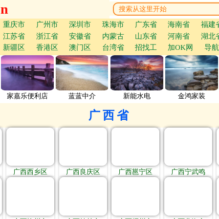
cn
重庆市
广州市
深圳市
珠海市
广东省
海南省
福建
江苏省
浙江省
安徽省
内蒙古
山东省
河南省
湖北
新疆区
香港区
澳门区
台湾省
招找工
加OK网
导航
家嘉乐便利店
蓝蓝中介
新能水电
金鸿家装
广西省
广西西乡区
广西良庆区
广西邕宁区
广西宁武鸣