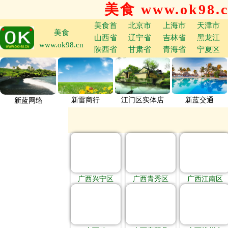
美食 www.ok98.
美食首
北京市
上海市
天津市
美食
山西省
辽宁省
吉林省
黑龙江
www.ok98.cn
陕西省
甘肃省
青海省
宁夏区
新雷商行
江门区实体店
新蓝交通
新蓝网络
广西兴宁区
广西青秀区
广西江南区