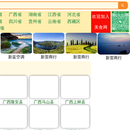

省
广西省
湖南省
江西省
河北省
欢迎加入
省
四川省
贵州省
云南省
西藏区
美食网
项
新蓝空调
新雷商行
新雷商行
新雷商行
广西隆安县
广西马山县
广西上林县