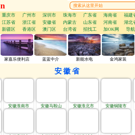
cn
重庆市
广州市
深圳市
珠海市
广东省
海南省
福建
江苏省
浙江省
安徽省
内蒙古
山东省
河南省
湖北
新疆区
香港区
澳门区
台湾省
招找工
加OK网
导航
家嘉乐便利店
蓝蓝中介
新能水电
金鸿家装
安徽省
安徽淮南市
安徽马鞍山
安徽淮北市
安徽铜陵市