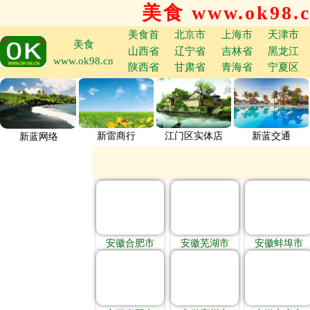
美食 www.ok98.
美食首
北京市
上海市
天津市
美食
山西省
辽宁省
吉林省
黑龙江
www.ok98.cn
陕西省
甘肃省
青海省
宁夏区
新雷商行
江门区实体店
新蓝交通
新蓝网络
安徽合肥市
安徽芜湖市
安徽蚌埠市