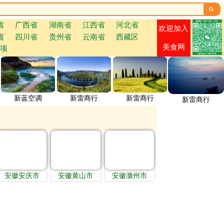

省
广西省
湖南省
江西省
河北省
欢迎加入
省
四川省
贵州省
云南省
西藏区
美食网
项
新蓝空调
新雷商行
新雷商行
新雷商行
安徽安庆市
安徽黄山市
安徽滁州市