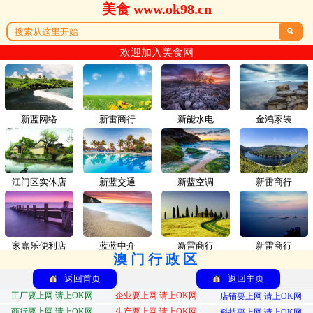
美食 www.ok98.cn

欢迎加入美食网
新蓝网络
新雷商行
新能水电
金鸿家装
江门区实体店
新蓝交通
新蓝空调
新雷商行
家嘉乐便利店
蓝蓝中介
新雷商行
新雷商行
澳门行政区
返回首页
返回主页
工厂要上网 请上OK网
企业要上网 请上OK网
店铺要上网 请上OK网
商行要上网 请上OK网
生产要上网 请上OK网
科技要上网 请上OK网