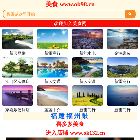
美食 www.ok98.cn

欢迎加入美食网
新蓝网络
新雷商行
新能水电
金鸿家装
江门区实体店
新蓝交通
新蓝空调
新雷商行
家嘉乐便利店
蓝蓝中介
新雷商行
新雷商行
福建福州鼓
喜多多美食
进入店铺
www.ok132.cn