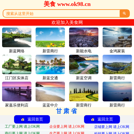
美食 www.ok98.cn

欢迎加入美食网
新蓝网络
新雷商行
新能水电
金鸿家装
江门区实体店
新蓝交通
新蓝空调
新雷商行
家嘉乐便利店
蓝蓝中介
新雷商行
新雷商行
甘肃省
返回首页
返回主页
工厂要上网 请上OK网
企业要上网 请上OK网
店铺要上网 请上OK网
商行要上网 请上OK网
生产要上网 请上OK网
科技要上网 请上OK网