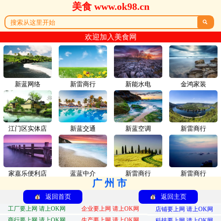
美食 www.ok98.cn

欢迎加入美食网
新蓝网络
新雷商行
新能水电
金鸿家装
江门区实体店
新蓝交通
新蓝空调
新雷商行
家嘉乐便利店
蓝蓝中介
新雷商行
新雷商行
广州市
返回首页
返回主页
工厂要上网 请上OK网
企业要上网 请上OK网
店铺要上网 请上OK网
商行要上网 请上OK网
生产要上网 请上OK网
科技要上网 请上OK网