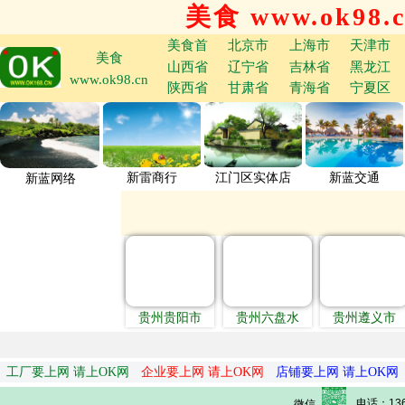
美食 www.ok98.
美食首
北京市
上海市
天津市
美食
山西省
辽宁省
吉林省
黑龙江
www.ok98.cn
陕西省
甘肃省
青海省
宁夏区
新雷商行
江门区实体店
新蓝交通
新蓝网络
贵州贵阳市
贵州六盘水
贵州遵义市
工厂要上网 请上OK网
企业要上网 请上OK网
店铺要上网 请上OK网
电话：136
微信