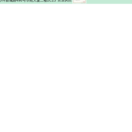
坪新城路496号华苑大厦二楼2C25