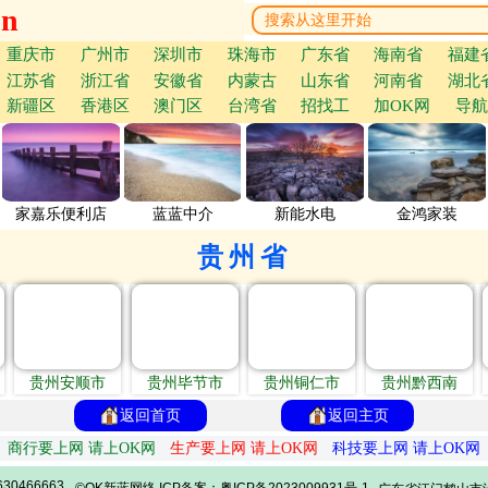
cn
重庆市
广州市
深圳市
珠海市
广东省
海南省
福建
江苏省
浙江省
安徽省
内蒙古
山东省
河南省
湖北
新疆区
香港区
澳门区
台湾省
招找工
加OK网
导航
家嘉乐便利店
蓝蓝中介
新能水电
金鸿家装
贵州省
贵州安顺市
贵州毕节市
贵州铜仁市
贵州黔西南
返回首页
返回主页
商行要上网 请上OK网
生产要上网 请上OK网
科技要上网 请上OK网
30466663