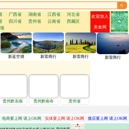

省
广西省
湖南省
江西省
河北省
欢迎加入
省
四川省
贵州省
云南省
西藏区
美食网
项
新蓝空调
新雷商行
新雷商行
新雷商行
贵州黔东南
贵州黔南布
贵州省
电商要上网 请上OK网
实体要上网 请上OK网
微店要上网 请上OK网
营业执照