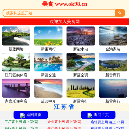
美食 www.ok98.cn

欢迎加入美食网
新蓝网络
新雷商行
新能水电
金鸿家装
江门区实体店
新蓝交通
新蓝空调
新雷商行
家嘉乐便利店
蓝蓝中介
新雷商行
新雷商行
江苏省
返回首页
返回主页
工厂要上网 请上OK网
企业要上网 请上OK网
店铺要上网 请上OK网
商行要上网 请上OK网
生产要上网 请上OK网
科技要上网 请上OK网