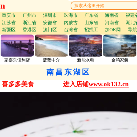
cn
重庆市
广州市
深圳市
珠海市
广东省
海南省
福建
江苏省
浙江省
安徽省
内蒙古
山东省
河南省
湖北
新疆区
香港区
澳门区
台湾省
招找工
加OK网
导航
家嘉乐便利店
蓝蓝中介
新能水电
金鸿家装
南昌东湖区
喜多多美食
进入店铺
www.ok132.cn