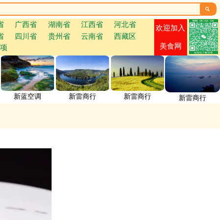

省
广西省
湖南省
江西省
河北省
欢迎加入
省
四川省
贵州省
云南省
西藏区
美食网
项
新蓝空调
新雷商行
新雷商行
新雷商行