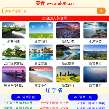
美食 www.ok98.cn

欢迎加入美食网
新蓝网络
新雷商行
新能水电
金鸿家装
江门区实体店
新蓝交通
新蓝空调
新雷商行
家嘉乐便利店
蓝蓝中介
新雷商行
新雷商行
辽宁省
返回首页
返回主页
工厂要上网 请上OK网
企业要上网 请上OK网
店铺要上网 请上OK网
商行要上网 请上OK网
生产要上网 请上OK网
科技要上网 请上OK网