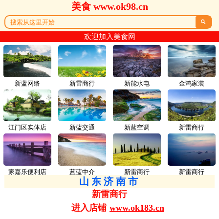
美食 www.ok98.cn

欢迎加入美食网
新蓝网络
新雷商行
新能水电
金鸿家装
江门区实体店
新蓝交通
新蓝空调
新雷商行
家嘉乐便利店
蓝蓝中介
新雷商行
新雷商行
山东济南市
新雷商行
进入店铺
www.ok183.cn