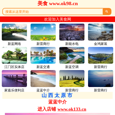
美食 www.ok98.cn

欢迎加入美食网
新蓝网络
新雷商行
新能水电
金鸿家装
江门区实体店
新蓝交通
新蓝空调
新雷商行
家嘉乐便利店
蓝蓝中介
新雷商行
新雷商行
山西太原市
蓝蓝中介
进入店铺
www.ok133.cn