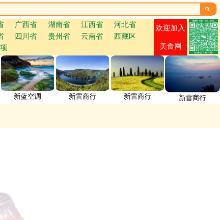

省
广西省
湖南省
江西省
河北省
欢迎加入
省
四川省
贵州省
云南省
西藏区
美食网
项
新蓝空调
新雷商行
新雷商行
新雷商行