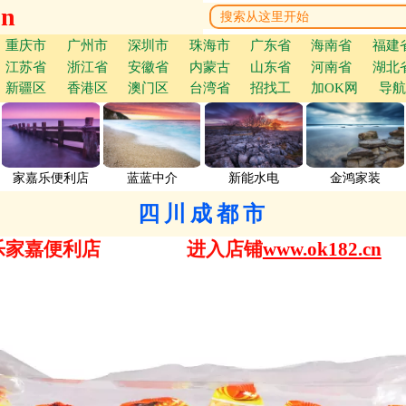
cn
重庆市
广州市
深圳市
珠海市
广东省
海南省
福建
江苏省
浙江省
安徽省
内蒙古
山东省
河南省
湖北
新疆区
香港区
澳门区
台湾省
招找工
加OK网
导航
家嘉乐便利店
蓝蓝中介
新能水电
金鸿家装
四川成都市
乐家嘉便利店
进入店铺
www.ok182.cn