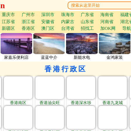
cn
重庆市
广州市
深圳市
珠海市
广东省
海南省
福建
江苏省
浙江省
安徽省
内蒙古
山东省
河南省
湖北
新疆区
香港区
澳门区
台湾省
招找工
加OK网
导航
家嘉乐便利店
蓝蓝中介
新能水电
金鸿家装
香港行政区
香港南区
香港油尖旺
香港深水埗
香港九龙城