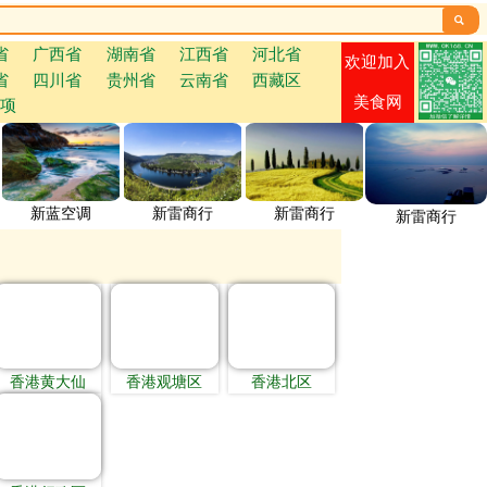

省
广西省
湖南省
江西省
河北省
欢迎加入
省
四川省
贵州省
云南省
西藏区
美食网
项
新蓝空调
新雷商行
新雷商行
新雷商行
香港黄大仙
香港观塘区
香港北区