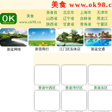
美食 www.ok98.
美食首
北京市
上海市
天津市
美食
山西省
辽宁省
吉林省
黑龙江
www.ok98.cn
陕西省
甘肃省
青海省
宁夏区
新雷商行
江门区实体店
新蓝交通
新蓝网络
香港中西区
香港湾仔区
香港东区