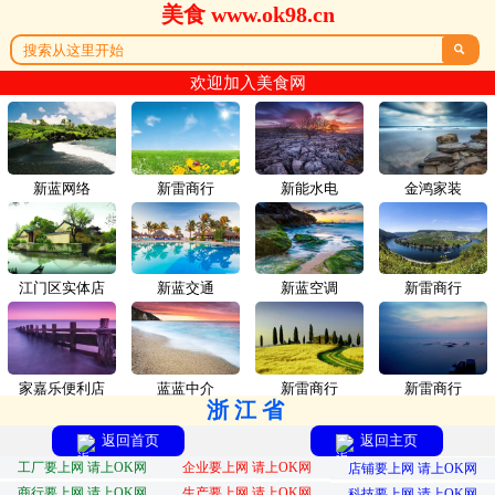
美食 www.ok98.cn

欢迎加入美食网
新蓝网络
新雷商行
新能水电
金鸿家装
江门区实体店
新蓝交通
新蓝空调
新雷商行
家嘉乐便利店
蓝蓝中介
新雷商行
新雷商行
浙江省
返回首页
返回主页
工厂要上网 请上OK网
企业要上网 请上OK网
店铺要上网 请上OK网
商行要上网 请上OK网
生产要上网 请上OK网
科技要上网 请上OK网