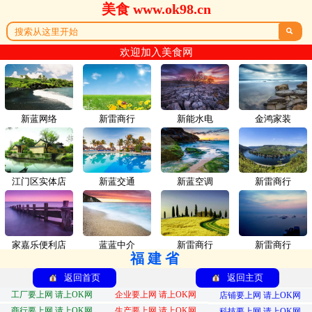
美食 www.ok98.cn

欢迎加入美食网
新蓝网络
新雷商行
新能水电
金鸿家装
江门区实体店
新蓝交通
新蓝空调
新雷商行
家嘉乐便利店
蓝蓝中介
新雷商行
新雷商行
福建省
返回首页
返回主页
工厂要上网 请上OK网
企业要上网 请上OK网
店铺要上网 请上OK网
商行要上网 请上OK网
生产要上网 请上OK网
科技要上网 请上OK网