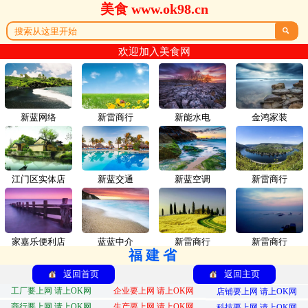
美食 www.ok98.cn

欢迎加入美食网
新蓝网络
新雷商行
新能水电
金鸿家装
江门区实体店
新蓝交通
新蓝空调
新雷商行
家嘉乐便利店
蓝蓝中介
新雷商行
新雷商行
福建省
返回首页
返回主页
工厂要上网 请上OK网
企业要上网 请上OK网
店铺要上网 请上OK网
商行要上网 请上OK网
生产要上网 请上OK网
科技要上网 请上OK网