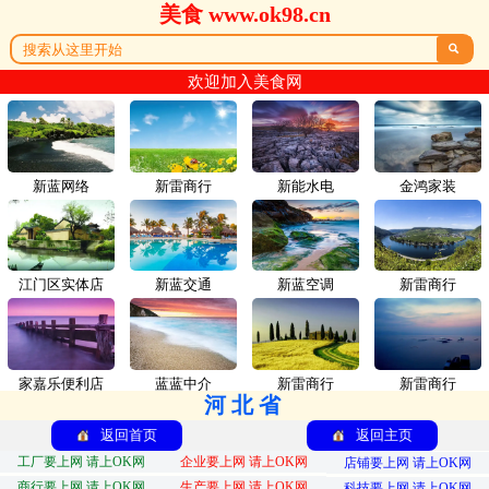
美食 www.ok98.cn

欢迎加入美食网
新蓝网络
新雷商行
新能水电
金鸿家装
江门区实体店
新蓝交通
新蓝空调
新雷商行
家嘉乐便利店
蓝蓝中介
新雷商行
新雷商行
河北省
返回首页
返回主页
工厂要上网 请上OK网
企业要上网 请上OK网
店铺要上网 请上OK网
商行要上网 请上OK网
生产要上网 请上OK网
科技要上网 请上OK网