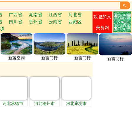

省
广西省
湖南省
江西省
河北省
欢迎加入
省
四川省
贵州省
云南省
西藏区
美食网
项
新蓝空调
新雷商行
新雷商行
新雷商行
河北承德市
河北沧州市
河北廊坊市