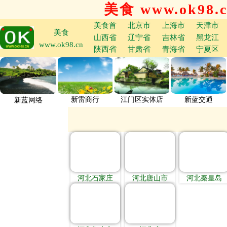
美食 www.ok98.
美食首
北京市
上海市
天津市
美食
山西省
辽宁省
吉林省
黑龙江
www.ok98.cn
陕西省
甘肃省
青海省
宁夏区
新雷商行
江门区实体店
新蓝交通
新蓝网络
河北石家庄
河北唐山市
河北秦皇岛