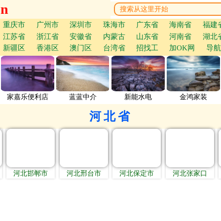
cn
重庆市
广州市
深圳市
珠海市
广东省
海南省
福建
江苏省
浙江省
安徽省
内蒙古
山东省
河南省
湖北
新疆区
香港区
澳门区
台湾省
招找工
加OK网
导航
家嘉乐便利店
蓝蓝中介
新能水电
金鸿家装
河北省
河北邯郸市
河北邢台市
河北保定市
河北张家口