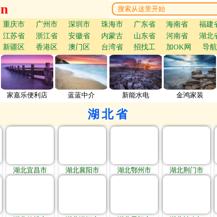
cn
重庆市
广州市
深圳市
珠海市
广东省
海南省
福建
江苏省
浙江省
安徽省
内蒙古
山东省
河南省
湖北
新疆区
香港区
澳门区
台湾省
招找工
加OK网
导航
家嘉乐便利店
蓝蓝中介
新能水电
金鸿家装
湖北省
湖北宜昌市
湖北襄阳市
湖北鄂州市
湖北荆门市