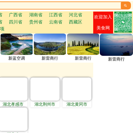

省
广西省
湖南省
江西省
河北省
欢迎加入
省
四川省
贵州省
云南省
西藏区
美食网
项
新蓝空调
新雷商行
新雷商行
新雷商行
湖北孝感市
湖北荆州市
湖北黄冈市