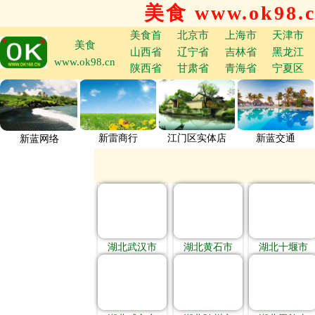
美食 www.ok98.
美食首
北京市
上海市
天津市
美食
山西省
辽宁省
吉林省
黑龙江
www.ok98.cn
陕西省
甘肃省
青海省
宁夏区
新雷商行
江门区实体店
新蓝交通
新蓝网络
湖北武汉市
湖北黄石市
湖北十堰市