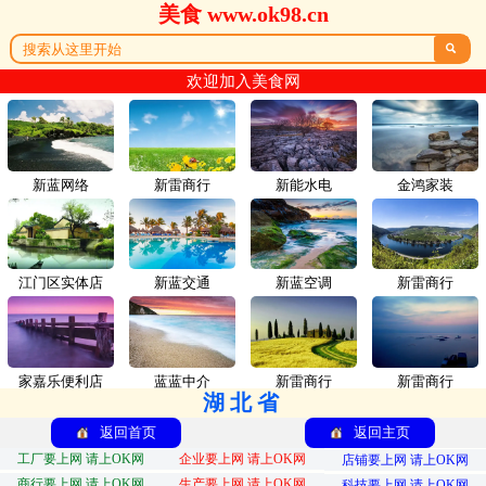
美食 www.ok98.cn

欢迎加入美食网
新蓝网络
新雷商行
新能水电
金鸿家装
江门区实体店
新蓝交通
新蓝空调
新雷商行
家嘉乐便利店
蓝蓝中介
新雷商行
新雷商行
湖北省
返回首页
返回主页
工厂要上网 请上OK网
企业要上网 请上OK网
店铺要上网 请上OK网
商行要上网 请上OK网
生产要上网 请上OK网
科技要上网 请上OK网