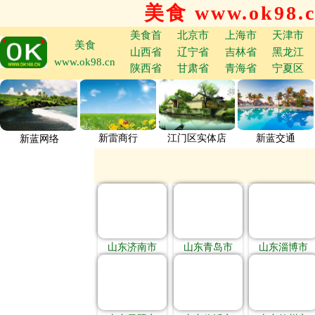
美食 www.ok98.
美食首
北京市
上海市
天津市
美食
山西省
辽宁省
吉林省
黑龙江
www.ok98.cn
陕西省
甘肃省
青海省
宁夏区
新雷商行
江门区实体店
新蓝交通
新蓝网络
山东济南市
山东青岛市
山东淄博市