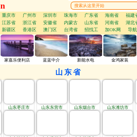
cn
重庆市
广州市
深圳市
珠海市
广东省
海南省
福建
江苏省
浙江省
安徽省
内蒙古
山东省
河南省
湖北
新疆区
香港区
澳门区
台湾省
招找工
加OK网
导航
家嘉乐便利店
蓝蓝中介
新能水电
金鸿家装
山东省
山东枣庄市
山东东营市
山东烟台市
山东潍坊市