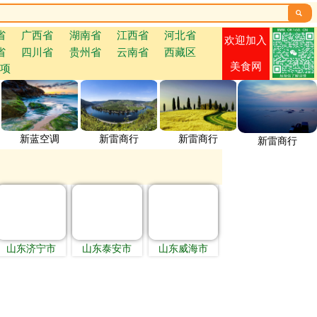

省
广西省
湖南省
江西省
河北省
欢迎加入
省
四川省
贵州省
云南省
西藏区
美食网
项
新蓝空调
新雷商行
新雷商行
新雷商行
山东济宁市
山东泰安市
山东威海市