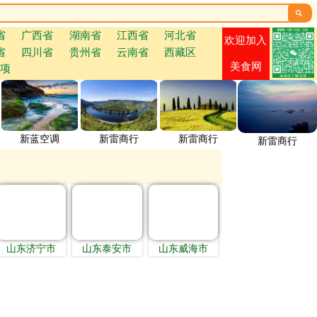

省
广西省
湖南省
江西省
河北省
欢迎加入
省
四川省
贵州省
云南省
西藏区
美食网
项
新蓝空调
新雷商行
新雷商行
新雷商行
山东济宁市
山东泰安市
山东威海市