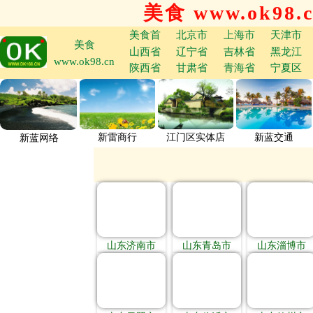
美食 www.ok98.
美食首
北京市
上海市
天津市
美食
山西省
辽宁省
吉林省
黑龙江
www.ok98.cn
陕西省
甘肃省
青海省
宁夏区
新雷商行
江门区实体店
新蓝交通
新蓝网络
山东济南市
山东青岛市
山东淄博市