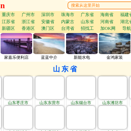
cn
重庆市
广州市
深圳市
珠海市
广东省
海南省
福建
江苏省
浙江省
安徽省
内蒙古
山东省
河南省
湖北
新疆区
香港区
澳门区
台湾省
招找工
加OK网
导航
家嘉乐便利店
蓝蓝中介
新能水电
金鸿家装
山东省
山东枣庄市
山东东营市
山东烟台市
山东潍坊市