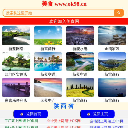
美食 www.ok98.cn

欢迎加入美食网
新蓝网络
新雷商行
新能水电
金鸿家装
江门区实体店
新蓝交通
新蓝空调
新雷商行
家嘉乐便利店
蓝蓝中介
新雷商行
新雷商行
陕西省
返回首页
返回主页
工厂要上网 请上OK网
企业要上网 请上OK网
店铺要上网 请上OK网
商行要上网 请上OK网
生产要上网 请上OK网
科技要上网 请上OK网