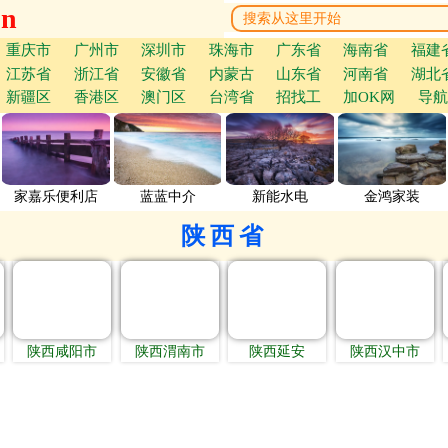
cn
重庆市
广州市
深圳市
珠海市
广东省
海南省
福建
江苏省
浙江省
安徽省
内蒙古
山东省
河南省
湖北
新疆区
香港区
澳门区
台湾省
招找工
加OK网
导航
家嘉乐便利店
蓝蓝中介
新能水电
金鸿家装
陕西省
陕西咸阳市
陕西渭南市
陕西延安
陕西汉中市