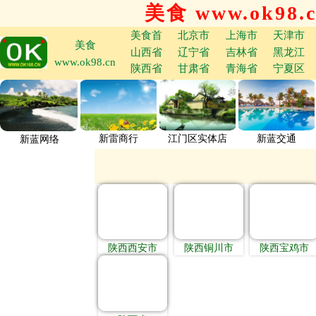
美食 www.ok98.
美食首
北京市
上海市
天津市
美食
山西省
辽宁省
吉林省
黑龙江
www.ok98.cn
陕西省
甘肃省
青海省
宁夏区
新雷商行
江门区实体店
新蓝交通
新蓝网络
陕西西安市
陕西铜川市
陕西宝鸡市