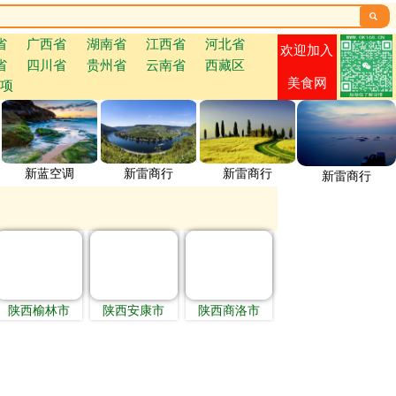

省
广西省
湖南省
江西省
河北省
欢迎加入
省
四川省
贵州省
云南省
西藏区
美食网
项
新蓝空调
新雷商行
新雷商行
新雷商行
陕西榆林市
陕西安康市
陕西商洛市