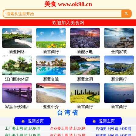
美食 www.ok98.cn

欢迎加入美食网
新蓝网络
新雷商行
新能水电
金鸿家装
江门区实体店
新蓝交通
新蓝空调
新雷商行
家嘉乐便利店
蓝蓝中介
新雷商行
新雷商行
台湾省
返回首页
返回主页
工厂要上网 请上OK网
企业要上网 请上OK网
店铺要上网 请上OK网
商行要上网 请上OK网
生产要上网 请上OK网
科技要上网 请上OK网