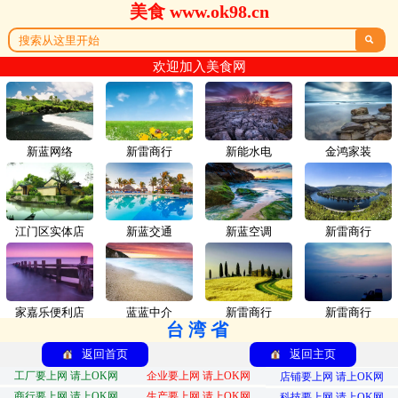
美食 www.ok98.cn

欢迎加入美食网
新蓝网络
新雷商行
新能水电
金鸿家装
江门区实体店
新蓝交通
新蓝空调
新雷商行
家嘉乐便利店
蓝蓝中介
新雷商行
新雷商行
台湾省
返回首页
返回主页
工厂要上网 请上OK网
企业要上网 请上OK网
店铺要上网 请上OK网
商行要上网 请上OK网
生产要上网 请上OK网
科技要上网 请上OK网