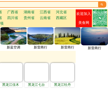

省
广西省
湖南省
江西省
河北省
欢迎加入
省
四川省
贵州省
云南省
西藏区
美食网
项
新蓝空调
新雷商行
新雷商行
新雷商行
黑龙江佳木
黑龙江七台
黑龙江牡丹