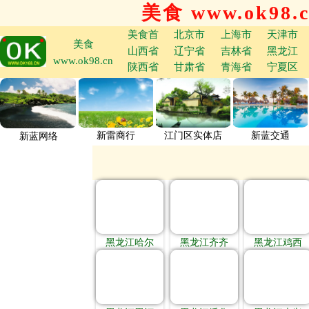
美食 www.ok98.
美食首
北京市
上海市
天津市
美食
山西省
辽宁省
吉林省
黑龙江
www.ok98.cn
陕西省
甘肃省
青海省
宁夏区
新雷商行
江门区实体店
新蓝交通
新蓝网络
黑龙江哈尔
黑龙江齐齐
黑龙江鸡西