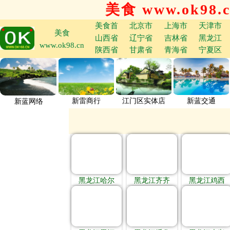
美食 www.ok98.
美食首
北京市
上海市
天津市
美食
山西省
辽宁省
吉林省
黑龙江
www.ok98.cn
陕西省
甘肃省
青海省
宁夏区
新雷商行
江门区实体店
新蓝交通
新蓝网络
黑龙江哈尔
黑龙江齐齐
黑龙江鸡西