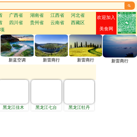

省
广西省
湖南省
江西省
河北省
欢迎加入
省
四川省
贵州省
云南省
西藏区
美食网
项
新蓝空调
新雷商行
新雷商行
新雷商行
黑龙江佳木
黑龙江七台
黑龙江牡丹