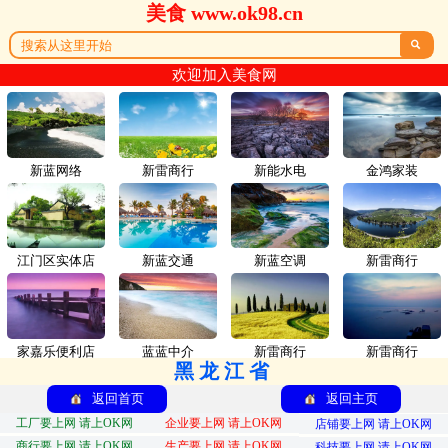
美食 www.ok98.cn

欢迎加入美食网
新蓝网络
新雷商行
新能水电
金鸿家装
江门区实体店
新蓝交通
新蓝空调
新雷商行
家嘉乐便利店
蓝蓝中介
新雷商行
新雷商行
黑龙江省
返回首页
返回主页
工厂要上网 请上OK网
企业要上网 请上OK网
店铺要上网 请上OK网
商行要上网 请上OK网
生产要上网 请上OK网
科技要上网 请上OK网