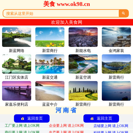
美食 www.ok98.cn

欢迎加入美食网
新蓝网络
新雷商行
新能水电
金鸿家装
江门区实体店
新蓝交通
新蓝空调
新雷商行
家嘉乐便利店
蓝蓝中介
新雷商行
新雷商行
河南省
返回首页
返回主页
工厂要上网 请上OK网
企业要上网 请上OK网
店铺要上网 请上OK网
商行要上网 请上OK网
生产要上网 请上OK网
科技要上网 请上OK网