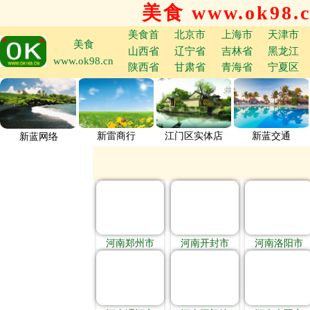
美食 www.ok98.
美食首
北京市
上海市
天津市
美食
山西省
辽宁省
吉林省
黑龙江
www.ok98.cn
陕西省
甘肃省
青海省
宁夏区
新雷商行
江门区实体店
新蓝交通
新蓝网络
河南郑州市
河南开封市
河南洛阳市