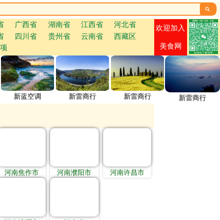

省
广西省
湖南省
江西省
河北省
欢迎加入
省
四川省
贵州省
云南省
西藏区
美食网
项
新蓝空调
新雷商行
新雷商行
新雷商行
河南焦作市
河南濮阳市
河南许昌市