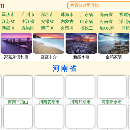
cn
重庆市
广州市
深圳市
珠海市
广东省
海南省
福建
江苏省
浙江省
安徽省
内蒙古
山东省
河南省
湖北
新疆区
香港区
澳门区
台湾省
招找工
加OK网
导航
家嘉乐便利店
蓝蓝中介
新能水电
金鸿家装
河南省
河南平顶山
河南安阳市
河南鹤壁市
河南新乡市