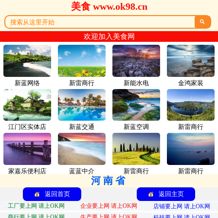
美食 www.ok98.cn

欢迎加入美食网
新蓝网络
新雷商行
新能水电
金鸿家装
江门区实体店
新蓝交通
新蓝空调
新雷商行
家嘉乐便利店
蓝蓝中介
新雷商行
新雷商行
河南省
返回首页
返回主页
工厂要上网 请上OK网
企业要上网 请上OK网
店铺要上网 请上OK网
商行要上网 请上OK网
生产要上网 请上OK网
科技要上网 请上OK网