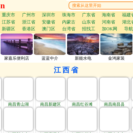
cn
重庆市
广州市
深圳市
珠海市
广东省
海南省
福建
江苏省
浙江省
安徽省
内蒙古
山东省
河南省
湖北
新疆区
香港区
澳门区
台湾省
招找工
加OK网
导航
家嘉乐便利店
蓝蓝中介
新能水电
金鸿家装
江西省
南昌青山湖
南昌新建区
南昌红谷滩
南昌南昌县