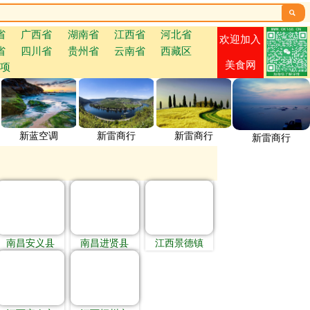

省
广西省
湖南省
江西省
河北省
欢迎加入
省
四川省
贵州省
云南省
西藏区
美食网
项
新蓝空调
新雷商行
新雷商行
新雷商行
南昌安义县
南昌进贤县
江西景德镇