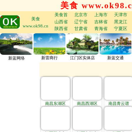
美食 www.ok98.
美食首
北京市
上海市
天津市
美食
山西省
辽宁省
吉林省
黑龙江
www.ok98.cn
陕西省
甘肃省
青海省
宁夏区
新雷商行
江门区实体店
新蓝交通
新蓝网络
南昌东湖区
南昌西湖区
南昌青云谱