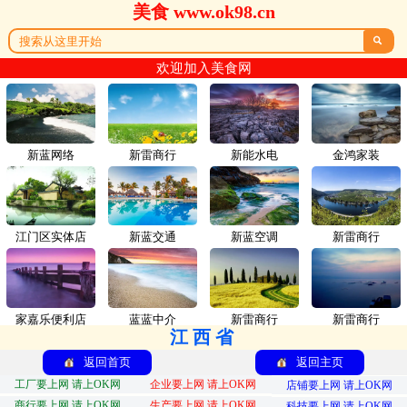
美食 www.ok98.cn

欢迎加入美食网
新蓝网络
新雷商行
新能水电
金鸿家装
江门区实体店
新蓝交通
新蓝空调
新雷商行
家嘉乐便利店
蓝蓝中介
新雷商行
新雷商行
江西省
返回首页
返回主页
工厂要上网 请上OK网
企业要上网 请上OK网
店铺要上网 请上OK网
商行要上网 请上OK网
生产要上网 请上OK网
科技要上网 请上OK网