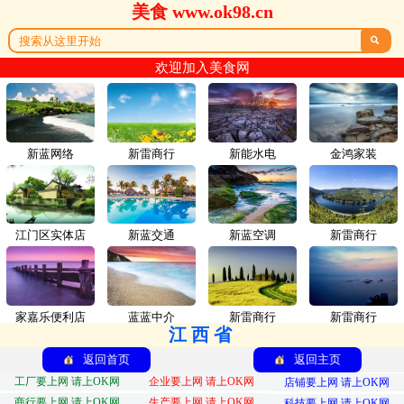
美食 www.ok98.cn

欢迎加入美食网
新蓝网络
新雷商行
新能水电
金鸿家装
江门区实体店
新蓝交通
新蓝空调
新雷商行
家嘉乐便利店
蓝蓝中介
新雷商行
新雷商行
江西省
返回首页
返回主页
工厂要上网 请上OK网
企业要上网 请上OK网
店铺要上网 请上OK网
商行要上网 请上OK网
生产要上网 请上OK网
科技要上网 请上OK网