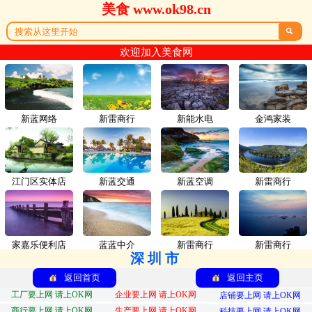
美食 www.ok98.cn

欢迎加入美食网
新蓝网络
新雷商行
新能水电
金鸿家装
江门区实体店
新蓝交通
新蓝空调
新雷商行
家嘉乐便利店
蓝蓝中介
新雷商行
新雷商行
深圳市
返回首页
返回主页
工厂要上网 请上OK网
企业要上网 请上OK网
店铺要上网 请上OK网
商行要上网 请上OK网
生产要上网 请上OK网
科技要上网 请上OK网