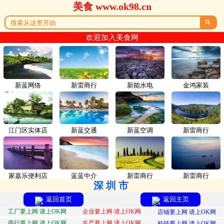
美食 www.ok98.cn

欢迎加入美食网
新蓝网络
新雷商行
新能水电
金鸿家装
江门区实体店
新蓝交通
新蓝空调
新雷商行
家嘉乐便利店
蓝蓝中介
新雷商行
新雷商行
深圳市
返回首页
返回主页
工厂要上网 请上OK网
企业要上网 请上OK网
店铺要上网 请上OK网
商行要上网 请上OK网
生产要上网 请上OK网
科技要上网 请上OK网