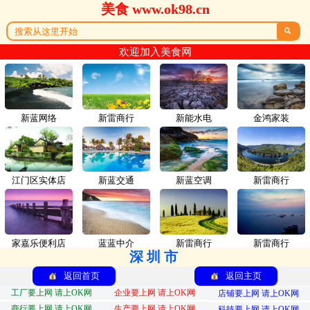
美食 www.ok98.cn

欢迎加入美食网
新蓝网络
新雷商行
新能水电
金鸿家装
江门区实体店
新蓝交通
新蓝空调
新雷商行
家嘉乐便利店
蓝蓝中介
新雷商行
新雷商行
深圳市
返回首页
返回主页
工厂要上网 请上OK网
企业要上网 请上OK网
店铺要上网 请上OK网
商行要上网 请上OK网
生产要上网 请上OK网
科技要上网 请上OK网