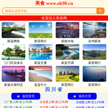
美食 www.ok98.cn

欢迎加入美食网
新蓝网络
新雷商行
新能水电
金鸿家装
江门区实体店
新蓝交通
新蓝空调
新雷商行
家嘉乐便利店
蓝蓝中介
新雷商行
新雷商行
四川省
返回首页
返回主页
工厂要上网 请上OK网
企业要上网 请上OK网
店铺要上网 请上OK网
商行要上网 请上OK网
生产要上网 请上OK网
科技要上网 请上OK网