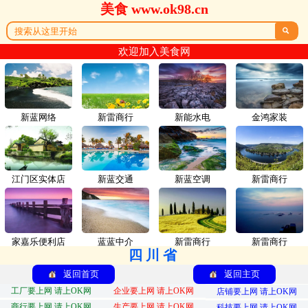
美食 www.ok98.cn

欢迎加入美食网
新蓝网络
新雷商行
新能水电
金鸿家装
江门区实体店
新蓝交通
新蓝空调
新雷商行
家嘉乐便利店
蓝蓝中介
新雷商行
新雷商行
四川省
返回首页
返回主页
工厂要上网 请上OK网
企业要上网 请上OK网
店铺要上网 请上OK网
商行要上网 请上OK网
生产要上网 请上OK网
科技要上网 请上OK网