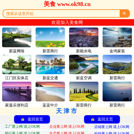
美食 www.ok98.cn

欢迎加入美食网
新蓝网络
新雷商行
新能水电
金鸿家装
江门区实体店
新蓝交通
新蓝空调
新雷商行
家嘉乐便利店
蓝蓝中介
新雷商行
新雷商行
天津市
返回首页
返回主页
工厂要上网 请上OK网
企业要上网 请上OK网
店铺要上网 请上OK网
商行要上网 请上OK网
生产要上网 请上OK网
科技要上网 请上OK网