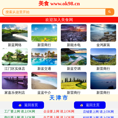
美食 www.ok98.cn

欢迎加入美食网
新蓝网络
新雷商行
新能水电
金鸿家装
江门区实体店
新蓝交通
新蓝空调
新雷商行
家嘉乐便利店
蓝蓝中介
新雷商行
新雷商行
天津市
返回首页
返回主页
工厂要上网 请上OK网
企业要上网 请上OK网
店铺要上网 请上OK网
商行要上网 请上OK网
生产要上网 请上OK网
科技要上网 请上OK网