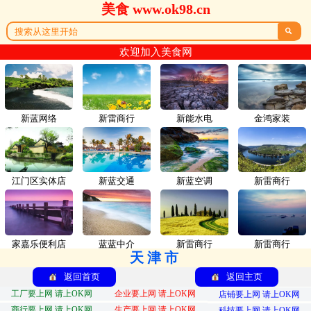
美食 www.ok98.cn

欢迎加入美食网
新蓝网络
新雷商行
新能水电
金鸿家装
江门区实体店
新蓝交通
新蓝空调
新雷商行
家嘉乐便利店
蓝蓝中介
新雷商行
新雷商行
天津市
返回首页
返回主页
工厂要上网 请上OK网
企业要上网 请上OK网
店铺要上网 请上OK网
商行要上网 请上OK网
生产要上网 请上OK网
科技要上网 请上OK网