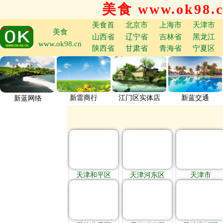
美食 www.ok98.
美食首
北京市
上海市
天津市
美食
山西省
辽宁省
吉林省
黑龙江
www.ok98.cn
陕西省
甘肃省
青海省
宁夏区
新雷商行
江门区实体店
新蓝交通
新蓝网络
天津和平区
天津河东区
天津市