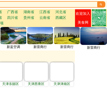

省
广西省
湖南省
江西省
河北省
欢迎加入
省
四川省
贵州省
云南省
西藏区
美食网
项
新蓝空调
新雷商行
新雷商行
新雷商行
天津东丽区
天津西青区
天津津南区