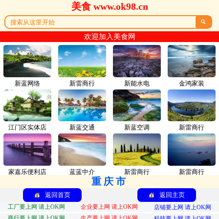
美食 www.ok98.cn

欢迎加入美食网
新蓝网络
新雷商行
新能水电
金鸿家装
江门区实体店
新蓝交通
新蓝空调
新雷商行
家嘉乐便利店
蓝蓝中介
新雷商行
新雷商行
重庆市
返回首页
返回主页
工厂要上网 请上OK网
企业要上网 请上OK网
店铺要上网 请上OK网
商行要上网 请上OK网
生产要上网 请上OK网
科技要上网 请上OK网